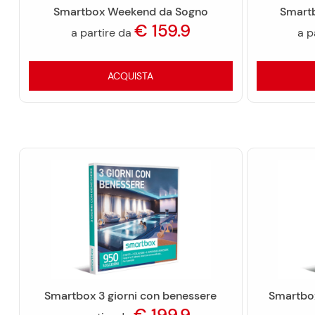
Smartbox Weekend da Sogno
Smartb
€
159.9
a partire da
a p
ACQUISTA
Smartbox 3 giorni con benessere
Smartbox
€
199.9