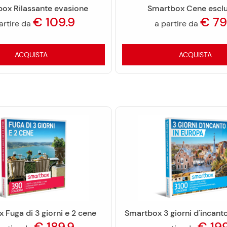
ox Rilassante evasione
Smartbox Cene esclu
€
109.9
€
79
artire da
a partire da
ACQUISTA
ACQUISTA
 Fuga di 3 giorni e 2 cene
Smartbox 3 giorni d'incant
€
189.9
€
19