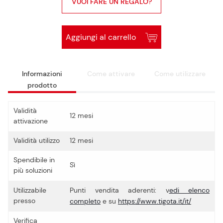
VUOI FARE UN REGALO?
Aggiungi al carrello
Informazioni
Come attivare
Come utilizzare
prodotto
Validità
12 mesi
attivazione
Validità utilizzo
12 mesi
Spendibile in
Sì
più soluzioni
Utilizzabile
Punti vendita aderenti: v
edi elenco
presso
completo
e su
https://www.tigota.it/it/
Verifica